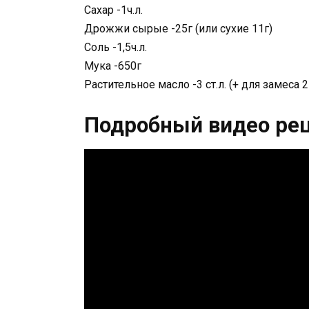
Сахар -1ч.л.
Дрожжи сырые -25г (или сухие 11г)
Соль -1,5ч.л.
Мука -650г
Растительное масло -3 ст.л. (+ для замеса 2 
Подробный видео ре