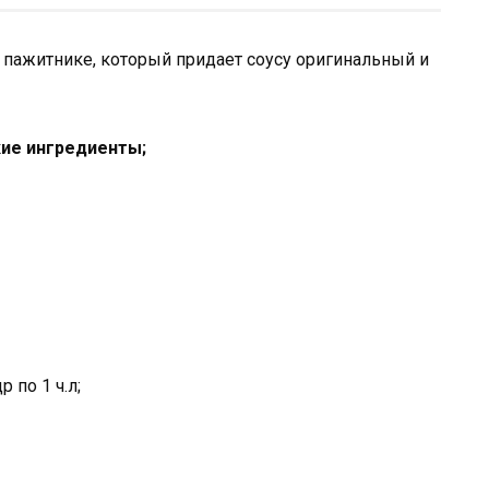
 пажитнике, который придает соусу оригинальный и
кие ингредиенты;
 по 1 ч.л;