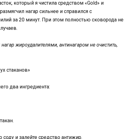
часток, который я чистила средством «Gold» и
размягчил нагар сильнее и справился с
лий за 20 минут. При этом полностью сковорода не
лучаев.
й нагар жироудалителями, антинагаром не очистить,
ух стаканов»
его два ингредиента:
такан.
 соду и залейте средство антижир.