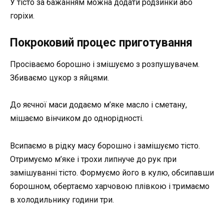
У тісто за бажанням можна додати родзинки або
горіхи.
Покроковий процес приготування
Просіваємо борошно і змішуємо з розпушувачем.
Збиваємо цукор з яйцями.
До яєчної маси додаємо м’яке масло і сметану,
мішаємо вінчиком до однорідності.
Всипаємо в рідку масу борошно і замішуємо тісто.
Отримуємо м’яке і трохи липнуче до рук при
замішуванні тісто. Формуємо його в кулю, обсипавши
борошном, обертаємо харчовою плівкою і тримаємо
в холодильнику години три.