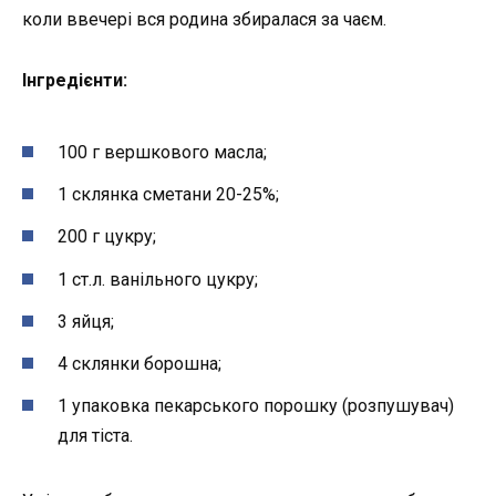
коли ввечері вся родина збиралася за чаєм.
Інгредієнти:
100 г вершкового масла;
1 склянка сметани 20-25%;
200 г цукру;
1 ст.л. ванільного цукру;
3 яйця;
4 склянки борошна;
1 упаковка пекарського порошку (розпушувач)
для тіста.