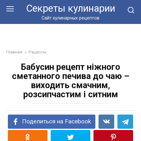
Перейти
Секреты кулинарии
к
контенту
Сайт кулинарных рецептов
Главная
»
Рецепты
Бабусин рецепт ніжного
сметанного печива до чаю –
виходить смачним,
розсипчастим і ситним
Поделиться на Facebook