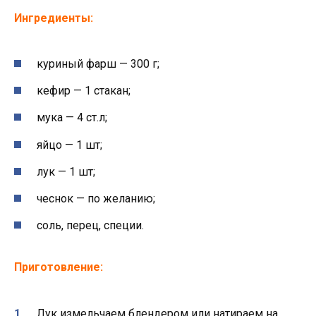
Ингредиенты:
куриный фарш — 300 г;
кефир — 1 стакан;
мука — 4 ст.л;
яйцо — 1 шт;
лук — 1 шт;
чеснок — по желанию;
соль, перец, специи.
Приготовление:
Лук измельчаем блендером или натираем на