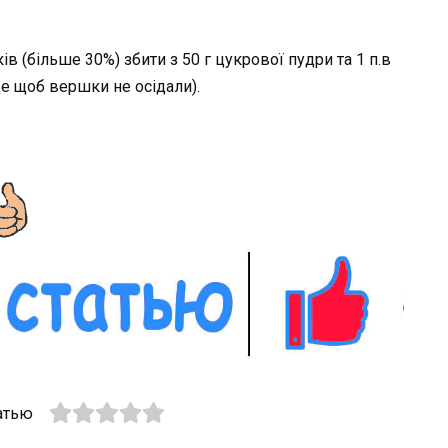
в (більше 30%) збити з 50 г цукрової пудри та 1 п.в
це щоб вершки не осідали).
атью