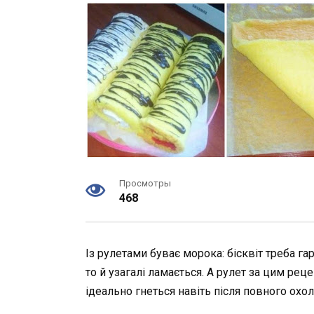
Просмотры
468
Із рулетами буває морока: бісквіт треба гар
то й узагалі ламається. А рулет за цим рец
ідеально гнеться навіть після повного ох