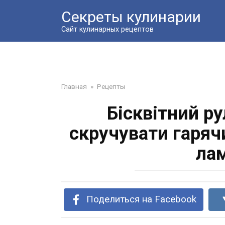
Перейти
Секреты кулинарии
к
контенту
Сайт кулинарных рецептов
Главная
»
Рецепты
Бісквітний ру
скручувати гарячи
ла
Поделиться на Facebook