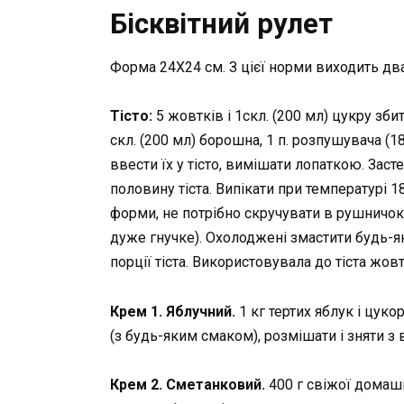
Бісквітний рулет
Форма 24Х24 см. З цієї норми виходить два
Тісто:
5 жовтків і 1скл. (200 мл) цукру збит
скл. (200 мл) борошна, 1 п. розпушувача (18
ввести їх у тісто, вимішати лопаткою. Зас
половину тіста. Випікати при температурі 1
форми, не потрібно скручувати в рушничок
дуже гнучке). Охолоджені змастити будь-як
порції тіста. Використовувала до тіста жов
Крем 1. Яблучний.
1 кг тертих яблук і цук
(з будь-яким смаком), розмішати і зняти з 
Крем 2. Сметанковий.
400 г свіжої домашн