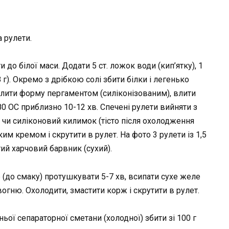
 рулети.
и до білої маси. Додати 5 ст. ложок води (кип’ятку), 1
 г). Окремо з дрібкою солі збити білки і легенько
телити форму пергаментом (силіконізованим), влити
80 ОС приблизно 10-12 хв. Спечені рулети вийняти з
 чи силіконовий килимок (тісто після охолодження
им кремом і скрутити в рулет. На фото 3 рулети із 1,5
тий харчовий барвник (сухий).
ор (до смаку) протушкувати 5-7 хв, всипати сухе желе
вогню. Охолодити, змастити корж і скрутити в рулет.
ьої сепараторної сметани (холодної) збити зі 100 г