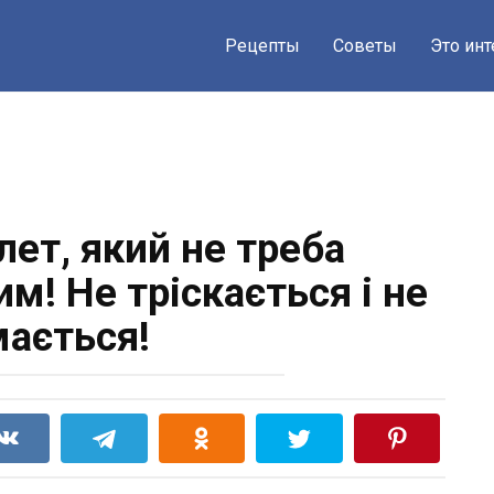
Рецепты
Советы
Это ин
лет, який не треба
м! Не тріскається і не
мається!