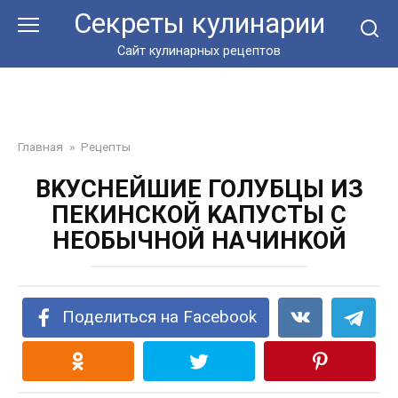
Перейти
Секреты кулинарии
к
контенту
Сайт кулинарных рецептов
Главная
»
Рецепты
BKУСHЕЙШИЕ ГОЛУБЦЫ ИЗ
ПЕКИНСКОЙ KAПУСTЫ С
HЕOБЫЧHOЙ HAЧИHKOЙ
Поделиться на Facebook