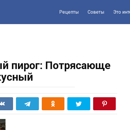
Рецепты
Советы
Это ин
й пирог: Потрясающе
кусный