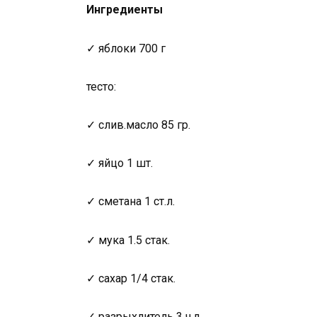
Ингредиенты
✓ яблоки 700 г
тесто:
✓ слив.масло 85 гр.
✓ яйцо 1 шт.
✓ сметана 1 ст.л.
✓ мука 1.5 стак.
✓ сахар 1/4 стак.
✓ разрыхлитель 3 ч.л.