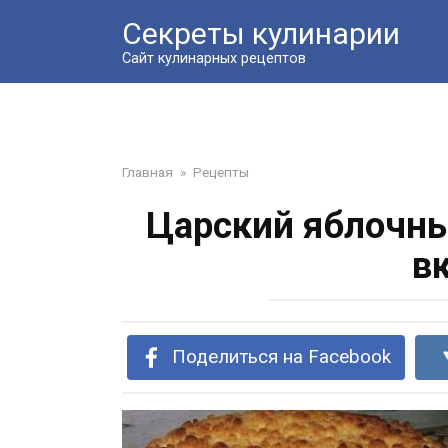
Перейти
Секреты кулинарии
к
контенту
Сайт кулинарных рецептов
Главная
»
Рецепты
Царский яблочны
в
Поделиться на Facebook