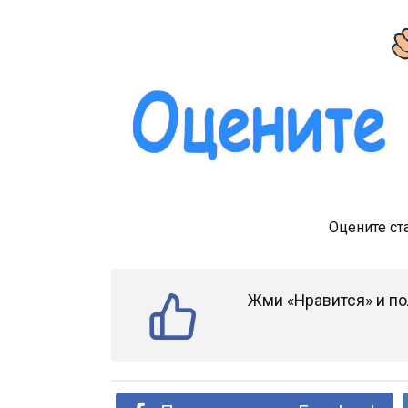
Оцените ст
Жми «Нравится» и по