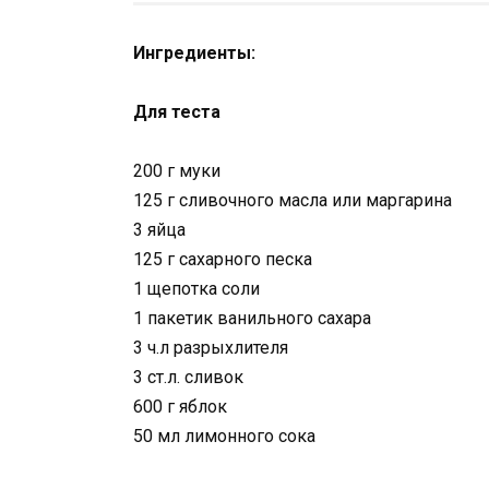
Ингредиенты:
Для теста
200 г муки
125 г сливочного масла или маргарина
3 яйца
125 г сахарного песка
1 щепотка соли
1 пакетик ванильного сахара
3 ч.л разрыхлителя
3 ст.л. сливок
600 г яблок
50 мл лимонного сока