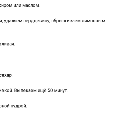
жиром или маслом.
ки, удаляем сердцевину, сбрызгиваем лимонным
вливая.
сахар
.
ивкой. Выпекаем ещё 50 минут.
рной пудрой.