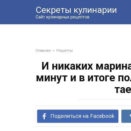
Перейти
Секреты кулинарии
к
контенту
Сайт кулинарных рецептов
Главная
»
Рецепты
И никаких марина
минут и в итоге п
тае
Поделиться на Facebook