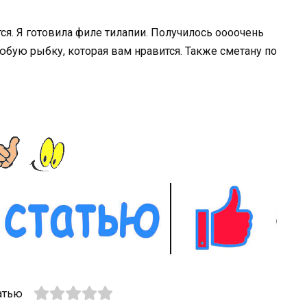
тся. Я готовила филе тилапии. Получилось оооочень
юбую рыбку, которая вам нравится. Также сметану по
атью