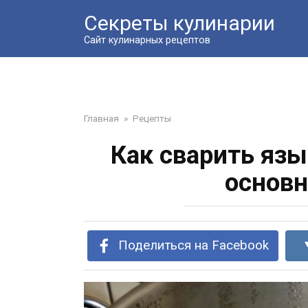
Перейти
Секреты кулинарии
к
контенту
Сайт кулинарных рецептов
Главная
»
Рецепты
Как сварить язы
основн
Поделиться на Facebook