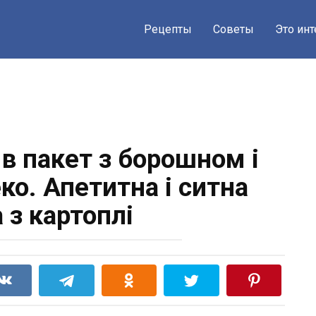
Рецепты
Советы
Это ин
в пакет з борошном і
ко. Апетитна і ситна
 з картоплі