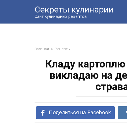
Перейти
Секреты кулинарии
к
контенту
Сайт кулинарных рецептов
Главная
»
Рецепты
Кладу картоплю 
викладаю на де
страва
Поделиться на Facebook