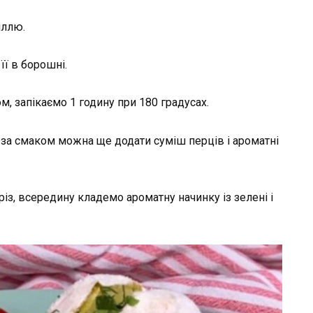
іллю.
ї в борошні.
, запікаємо 1 годину при 180 градусах.
, за смаком можна ще додати суміш перців і ароматні
із, всередину кладемо ароматну начинку із зелені і