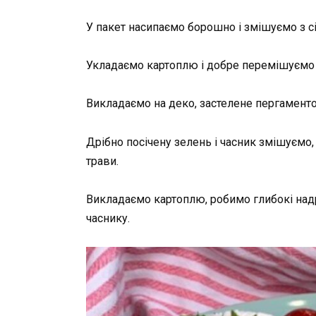
У пакет насипаємо борошно і змішуємо з с
Укладаємо картоплю і добре перемішуємо ї
Викладаємо на деко, застелене пергаментом
Дрібно посічену зелень і часник змішуємо
трави.
Викладаємо картоплю, робимо глибокі надр
часнику.