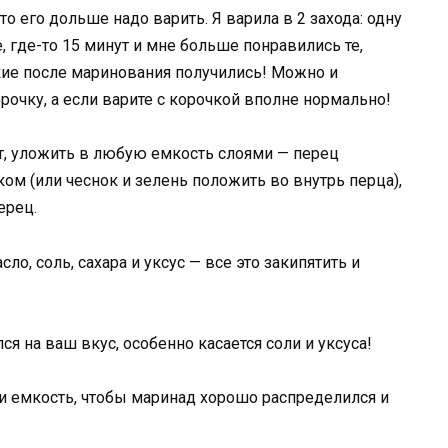
то его дольше надо варить. Я варила в 2 захода: одну
, где-то 15 минут и мне больше понравились те,
кие после маринования получились! Можно и
орочку, а если варите с корочкой вполне нормально!
ит, уложить в любую емкость слоями — перец
ом (или чеснок и зелень положить во внутрь перца),
ерец.
ло, соль, сахара и уксус — все это закипятить и
я на ваш вкус, особенно касается соли и уксуса!
и емкость, чтобы маринад хорошо распределился и