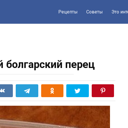
Рецепты
Советы
Это ин
 болгарский перец