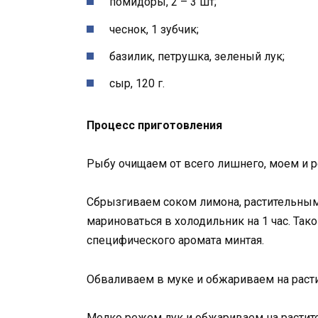
помидоры, 2 – 3 шт;
чеснок, 1 зубчик;
базилик, петрушка, зеленый лук;
сыр, 120 г.
Процесс приготовления
Рыбу очищаем от всего лишнего, моем и 
Сбрызгиваем соком лимона, растительным
мариноваться в холодильник на 1 час. Так
специфического аромата минтая.
Обваливаем в муке и обжариваем на раст
Мелко режем лук и обжариваем на расти