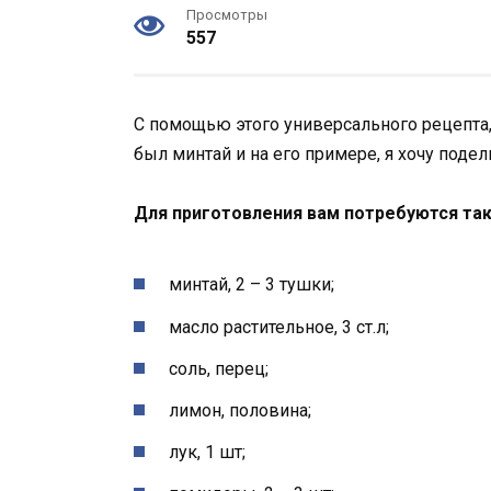
Просмотры
557
С помощью этого универсального рецепта,
был минтай и на его примере, я хочу поде
Для приготовления вам потребуются та
минтай, 2 – 3 тушки;
масло растительное, 3 ст.л;
соль, перец;
лимон, половина;
лук, 1 шт;