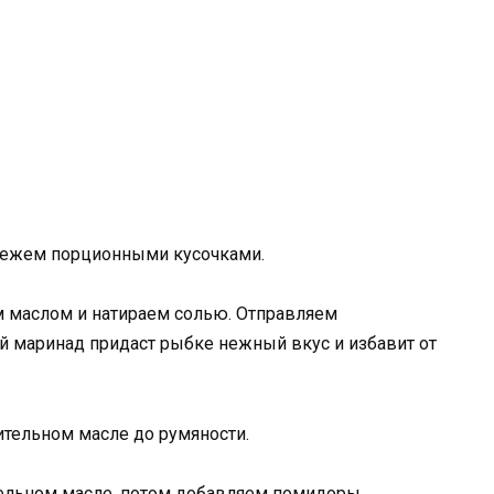
режем порционными кусочками.
 маслом и натираем солью. Отправляем
ой маринад придаст рыбке нежный вкус и избавит от
ительном масле до румяности.
тельном масле, потом добавляем помидоры