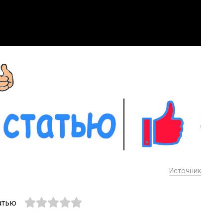
Источник
атью