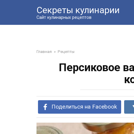
Перейти
Секреты кулинарии
к
контенту
Сайт кулинарных рецептов
Главная
»
Рецепты
Персиковое в
к
Поделиться на Facebook