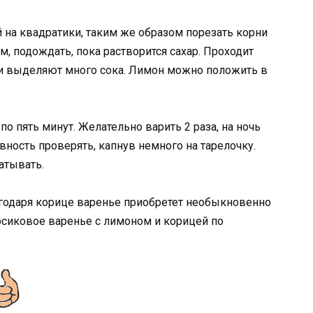
 на квадратики, таким же образом порезать корни
м, подождать, пока растворится сахар. Проходит
ки выделяют много сока. Лимон можно положить в
 по пять минут. Желательно варить 2 раза, на ночь
овность проверять, капнув немного на тарелочку.
атывать.
агодаря корице варенье приобретет необыкновенно
рсиковое варенье с лимоном и корицей по