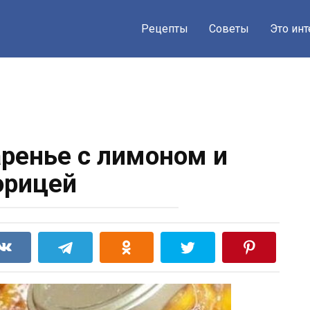
Рецепты
Советы
Это ин
аренье с лимоном и
орицей