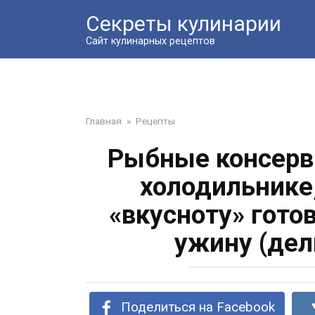
Перейти
Секреты кулинарии
к
контенту
Сайт кулинарных рецептов
Главная
»
Рецепты
Рыбные консервы
холодильнике
«вкусноту» готов
ужину (дел
Поделиться на Facebook