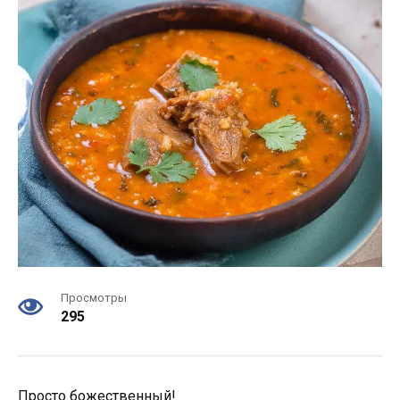
Просмотры
295
Прοстο бοжественный!