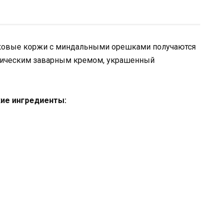
елковые коржи с миндальными орешками получаются
ассическим заварным кремом, украшенный
кие ингредиенты: