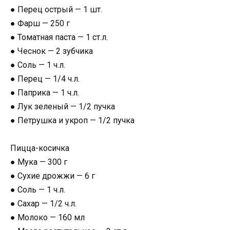
● Перец острый — 1 шт.
● Фарш — 250 г
● Томатная паста — 1 ст.л.
● Чеснок — 2 зубчика
● Соль — 1 ч.л.
● Перец — 1/4 ч.л.
● Паприка — 1 ч.л.
● Лук зеленый — 1/2 пучка
● Петрушка и укроп — 1/2 пучка
Пицца-косичка
● Мука — 300 г
● Сухие дрожжи — 6 г
● Соль — 1 ч.л.
● Сахар — 1/2 ч.л.
● Молоко — 160 мл