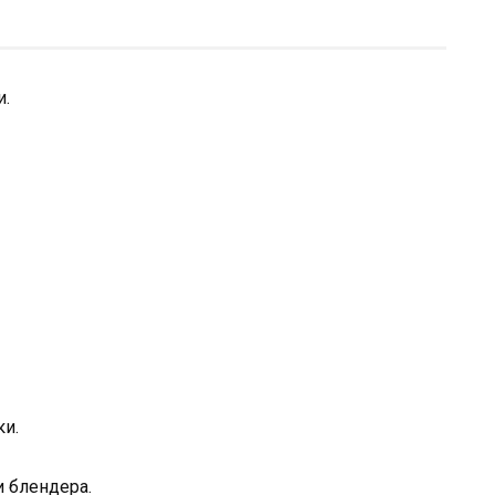
и.
ки.
 блендера.