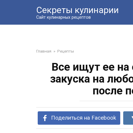
Перейти
Секреты кулинарии
к
контенту
Сайт кулинарных рецептов
Главная
»
Рецепты
Все ищут ее на
закуска на люб
после п
Поделиться на Facebook