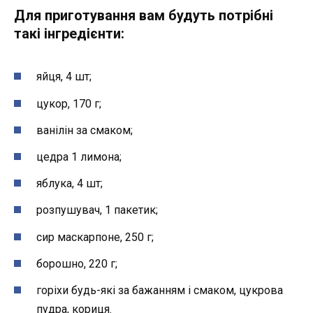
Для приготування вам будуть потрібні
такі інгредієнти:
яйця, 4 шт;
цукор, 170 г;
ванілін за смаком;
цедра 1 лимона;
яблука, 4 шт;
розпушувач, 1 пакетик;
сир маскарпоне, 250 г;
борошно, 220 г;
горіхи будь-які за бажанням і смаком, цукрова
пудра, кориця.