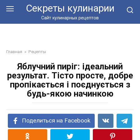
Перейти
Секреты кулинарии
к
контенту
Сайт кулинарных рецептов
Главная
»
Рецепты
Яблучний пиріг: ідеальний
результат. Тісто просте, добре
пропікається і поєднується з
будь-якою начинкою
Поделиться на Facebook