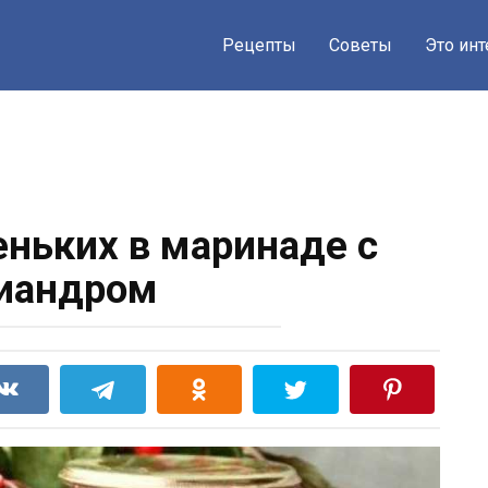
Рецепты
Советы
Это ин
еньких в маринаде с
иандром