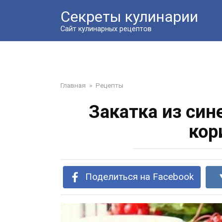
Перейти
Секреты кулинарии
к
контенту
Сайт кулинарных рецептов
Главная
»
Рецепты
Закатка из син
кор
Поделиться на Facebook