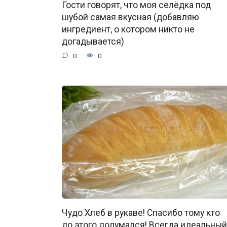
Гости говорят, что моя селёдка под
шубой самая вкусная (добавляю
ингредиент, о котором никто не
догадывается)
0
0
Чудо Хлеб в рукаве! Спасибо тому кто
до этого додумался! Всегда идеальный