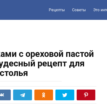
Рецепты
Советы
Это ин
ми с ореховой пастой
чудесный рецепт для
астолья