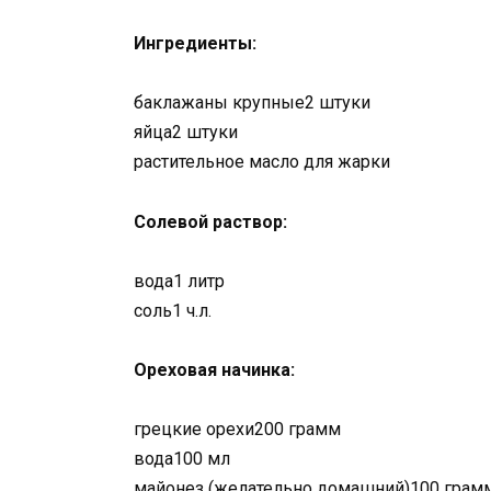
Ингредиенты:
баклажаны крупные2 штуки
яйца2 штуки
растительное масло для жарки
Солевой раствор:
вода1 литр
соль1 ч.л.
Ореховая начинка:
грецкие орехи200 грамм
вода100 мл
майонез (желательно домашний)100 грам