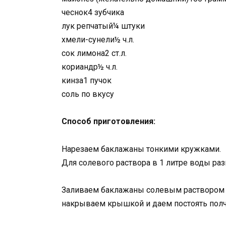
чеснок4 зубчика
лук репчатый¼ штуки
хмели-сунели½ ч.л.
сок лимона2 ст.л.
кориандр½ ч.л.
кинза1 пучок
соль по вкусу
Способ приготовления:
Нарезаем баклажаны тонкими кружками.
Для солевого раствора в 1 литре воды разв
Заливаем баклажаны солевым раствором т
накрываем крышкой и даем постоять полч