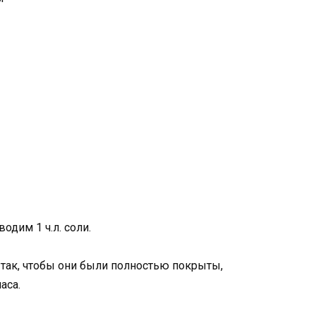
одим 1 ч.л. соли.
ак, чтобы они были полностью покрыты,
аса.