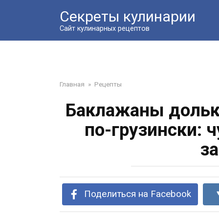
Перейти
Секреты кулинарии
к
контенту
Сайт кулинарных рецептов
Главная
»
Рецепты
Баклажаны долька
по-грузински: 
з
Поделиться на Facebook