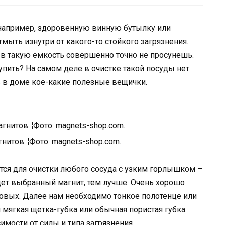
 например, здоровенную винную бутылку или
мыть изнутри от какого-то стойкого загрязнения.
й в такую емкость совершенно точно не просунешь.
упить? На самом деле в очистке такой посуды нет
ь в доме кое-какие полезные вещички.
нитов. ¦Фото: magnets-shop.com.
ится для очистки любого сосуда с узким горлышком –
удет выбранный магнит, тем лучше. Очень хорошо
овых. Далее нам необходимо тонкое полотенце или
 мягкая щетка-губка или обычная пористая губка.
имости от силы и типа загрязнения.