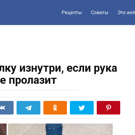
Рецепты
Советы
Это ин
ку изнутри, если рука
не пролазит