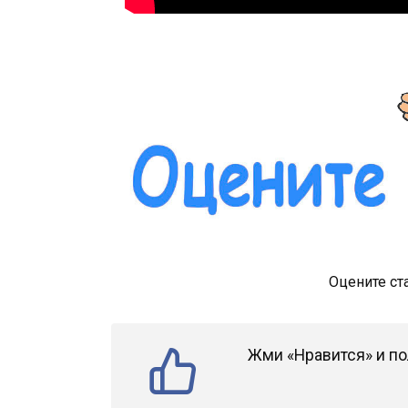
Оцените ст
Жми «Нравится» и по