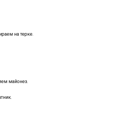
раем на терке.
яем майонез.
тник.