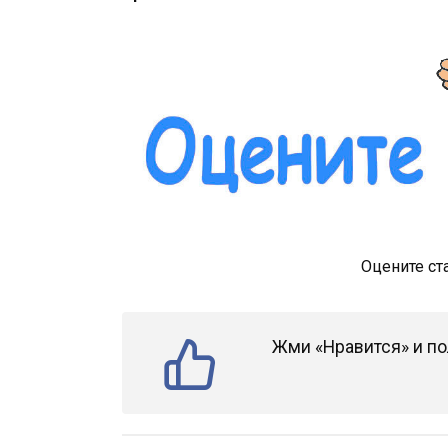
Оцените ст
Жми «Нравится» и по