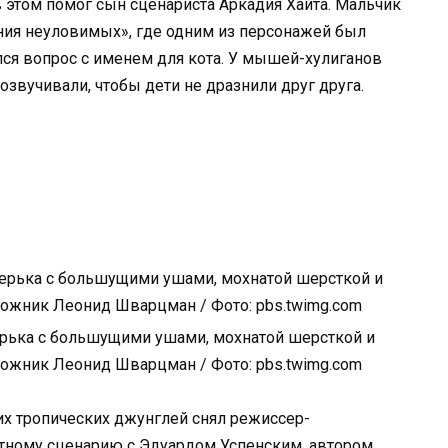
в этом помог сын сценариста Аркадия Хайта. Мальчик
ия неуловимых», где одним из персонажей был
ся вопрос с именем для кота. У мышей-хулиганов
озвучивали, чтобы дети не дразнили друг друга.
ерька с большущими ушами, мохнатой шерсткой и
ожник Леонид Шварцман / Фото: pbs.twimg.com
их тропических джунглей снял режиссер-
тному сценарию с Эдуардом Успенским, автором