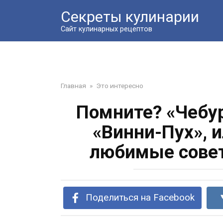
Перейти
Секреты кулинарии
к
контенту
Сайт кулинарных рецептов
Главная
»
Это интересно
Помните? «Чебур
«Винни-Пух», 
любимые сове
Поделиться на Facebook