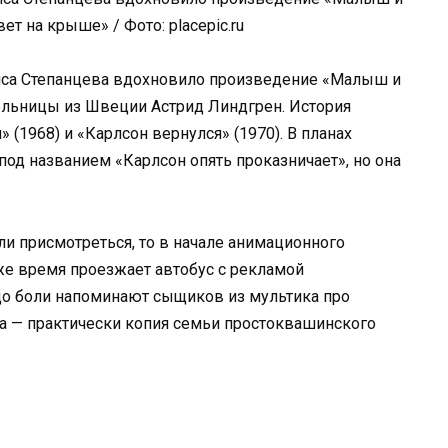
т на крыше» / Фото: placepic.ru
иса Степанцева вдохновило произведение «Малыш и
ельницы из Швеции Астрид Линдгрен. История
 (1968) и «Карлсон вернулся» (1970). В планах
од названием «Карлсон опять проказничает», но она
ли присмотреться, то в начале анимационного
же время проезжает автобус с рекламой
до боли напоминают сыщиков из мультика про
а — практически копия семьи простоквашинского