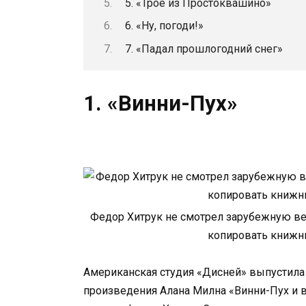
5. «Трое из Простоквашино»
6. «Ну, погоди!»
7. «Падал прошлогодний снег»
1. «Винни-Пух»
Федор Хитрук не смотрел зарубежную ве
копировать книжных
Американская студия «Дисней» выпустила
произведения Алана Милна «Винни-Пух и вс