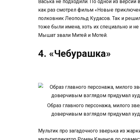
Васька не подходили. По одной из версий 
как раз смотрел фильм «Новые приключен
полковник Леопольд Кудасов. Так и решил
тоже были имена, хоть их специально и не 
Мышат звали Митей и Мотей.
4. «Чебурашка»
Образ главного персонажа, милого зв
доверчивым взглядом придумал худ
Мультик про загадочного зверька из жарк
мультипликатор Роман Качанов по совмес