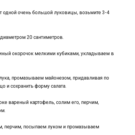
ет одной очень большой луковицы, возьмите 3-4
 диаметром 20 сантиметров.
иный окорочок мелкими кубиками, укладываем в
лука, промазываем майонезом, придавливая по
цо и сохранить форму салата.
рке вареный картофель, солим его, перчим,
ом.
им, перчим, посыпаем луком и промазываем