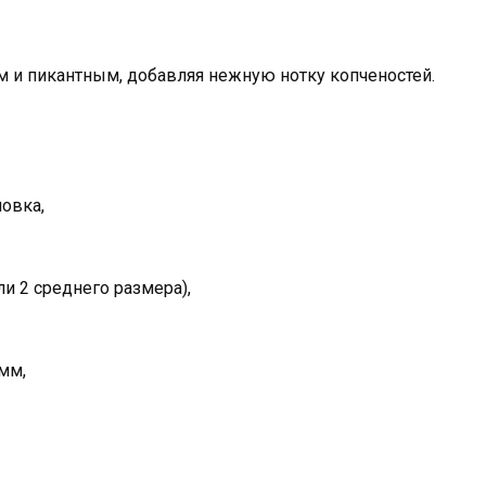
 и пикантным, добавляя нежную нотку копченостей.
ловка,
и 2 среднего размера),
мм,