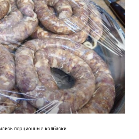
ились порционные колбаски.