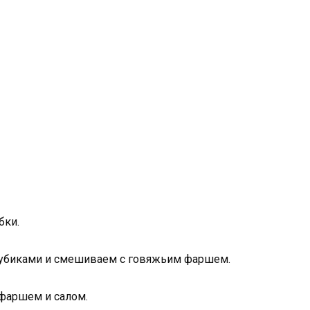
бки.
кубиками и смешиваем с говяжьим фаршем.
фаршем и салом.