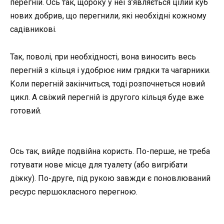
перегній. Ось так, щороку у неї з’являється цілий куб
нових добрив, що перегнили, які необхідні кожному
садівникові.
Так, поволі, при необхідності, вона виносить весь
перегній з кільця і ​​удобрює ним грядки та чагарники.
Коли перегній закінчиться, тоді розпочнеться новий
цикл. А свіжий перегній із другого кільця буде вже
готовий.
Ось так, вийде подвійна користь. По-перше, не треба
готувати нове місце для туалету (або вигрібати
діжку). По-друге, під рукою завжди є поновлюваний
ресурс першокласного перегною.