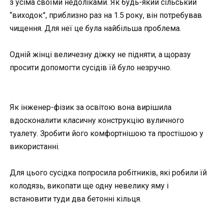
з усіма своїми недоліками. Як будь-який сільський
“виходок”, приблизно раз на 1.5 року, він потребував
чищення. Для неї це була найбільша проблема.
Одній жінці величезну діжку не підняти, а щоразу
просити допомогти сусідів їй було незручно.
Як інженер-фізик за освітою вона вирішила
вдосконалити класичну конструкцію вуличного
туалету. Зробити його комфортнішою та простішою у
використанні.
Для цього сусідка попросила робітників, які робили їй
колодязь, викопати ще одну невелику яму і
встановити туди два бетонні кільця.