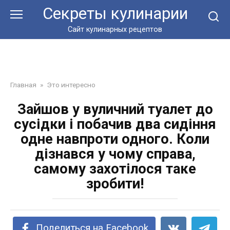
Перейти
Секреты кулинарии
к
контенту
Сайт кулинарных рецептов
Главная
»
Это интересно
Зайшов у вуличний туалет до
сусідки і побачив два сидіння
одне навпроти одного. Коли
дізнався у чому справа,
самому захотілося таке
зробити!
Поделиться на Facebook