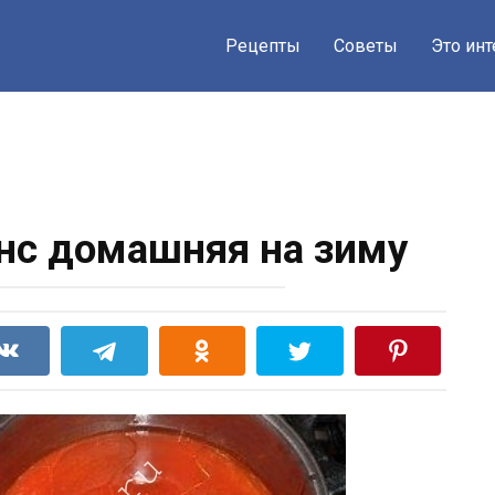
Рецепты
Советы
Это ин
eнc дoмaшняя нa зимy