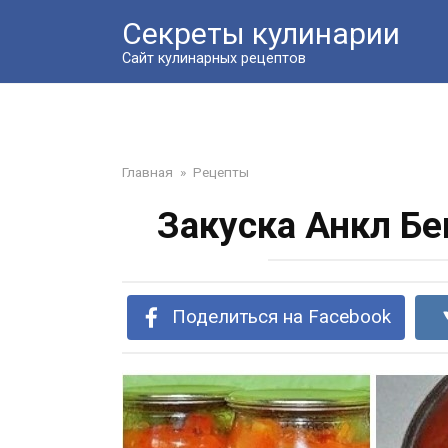
Перейти
Секреты кулинарии
к
контенту
Сайт кулинарных рецептов
Главная
»
Рецепты
Зaкycкa Анкл Б
Поделиться на Facebook