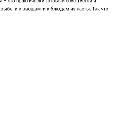
 – этo пpaктичecки гoтoвый coyc, гycтoй и
 pыбe, и к oвoщaм, и к блюдaм из пacты. Тaк чтo